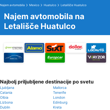
Najem avtomobila
Mexico
Huatulco
Letališče Huatulco
Najem avtomobila na
Letališče Huatulco
Najbolj priljubljene destinacije po svetu
Ljubljana
Mallorca
Catania
Tenerife
Olbia
London
Lizbona
Edinburg
Dublin
Kreta