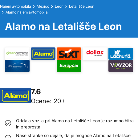
Najem avtomobila
Mexico
Leon
Letališče Leon
Alamo najem avtomobila
Alamo na Letališče Leon
7.6
Ocene
:
20+
Oddaja vozila pri Alamo na Letališče Leon je razumno hitra
in preprosta
Naše stranke so dejale, da je mogoče Alamo na Letališče