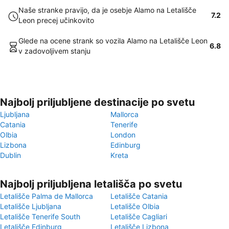
Naše stranke pravijo, da je osebje Alamo na Letališče
7.2
Leon precej učinkovito
Glede na ocene strank so vozila Alamo na Letališče Leon
6.8
v zadovoljivem stanju
Najbolj priljubljene destinacije po svetu
Ljubljana
Mallorca
Catania
Tenerife
Olbia
London
Lizbona
Edinburg
Dublin
Kreta
Najbolj priljubljena letališča po svetu
Letališče Palma de Mallorca
Letališče Catania
Letališče Ljubljana
Letališče Olbia
Letališče Tenerife South
Letališče Cagliari
Letališče Edinburg
Letališče Lizbona