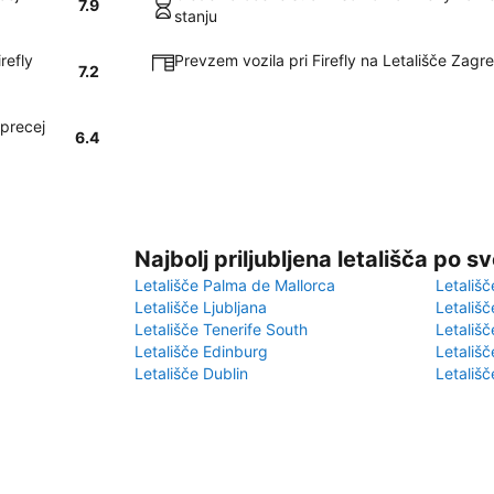
7.9
stanju
refly
Prevzem vozila pri Firefly na Letališče Zagre
7.2
 precej
6.4
Najbolj priljubljena letališča po s
Letališče Palma de Mallorca
Letališč
Letališče Ljubljana
Letališč
Letališče Tenerife South
Letališč
Letališče Edinburg
Letališ
Letališče Dublin
Letališč