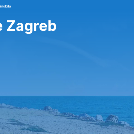
omobila
če Zagreb