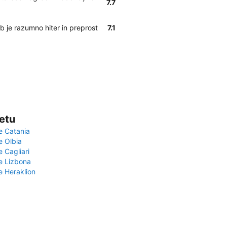
7.7
b je razumno hiter in preprost
7.1
vetu
e Catania
e Olbia
e Cagliari
če Lizbona
e Heraklion