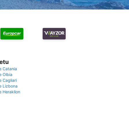
vetu
e Catania
e Olbia
e Cagliari
če Lizbona
e Heraklion