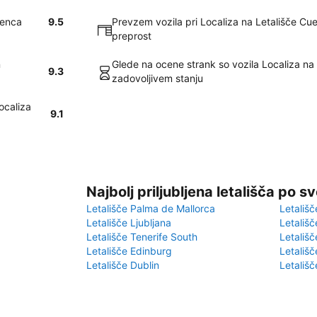
uenca
9.5
Prevzem vozila pri Localiza na Letališče Cue
preprost
n
Glede na ocene strank so vozila Localiza na
9.3
zadovoljivem stanju
ocaliza
9.1
Najbolj priljubljena letališča po s
Letališče Palma de Mallorca
Letališč
Letališče Ljubljana
Letališč
Letališče Tenerife South
Letališč
Letališče Edinburg
Letališ
Letališče Dublin
Letališč