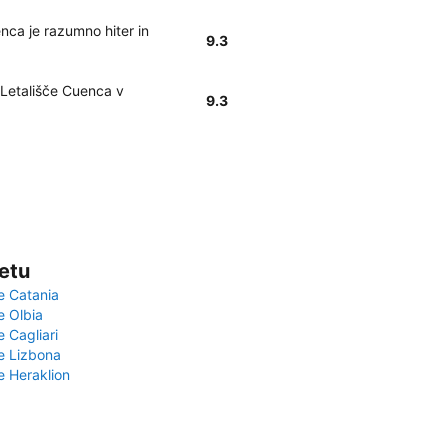
nca je razumno hiter in
9.3
 Letališče Cuenca v
9.3
vetu
e Catania
e Olbia
e Cagliari
če Lizbona
e Heraklion