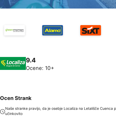
9.4
Ocene
:
10+
Ocen Strank
Naše stranke pravijo, da je osebje Localiza na Letališče Cuenca 
učinkovito