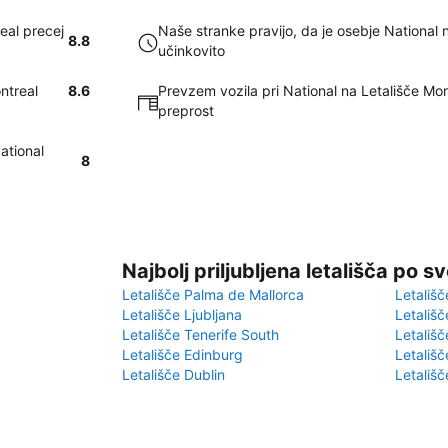
eal precej
Naše stranke pravijo, da je osebje National 
8.8
učinkovito
ntreal
8.6
Prevzem vozila pri National na Letališče Mon
preprost
ational
8
Najbolj priljubljena letališča po s
Letališče Palma de Mallorca
Letališč
Letališče Ljubljana
Letališč
Letališče Tenerife South
Letališč
Letališče Edinburg
Letališ
Letališče Dublin
Letališč