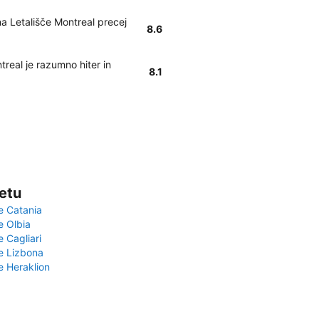
na Letališče Montreal precej
8.6
treal je razumno hiter in
8.1
vetu
e Catania
e Olbia
e Cagliari
če Lizbona
e Heraklion