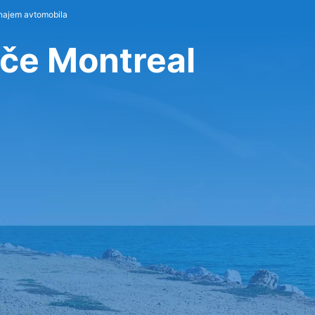
 najem avtomobila
šče Montreal