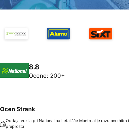
8.8
Ocene
:
200+
Ocen Strank
Oddaja vozila pri National na Letališče Montreal je razumno hitra 
preprosta