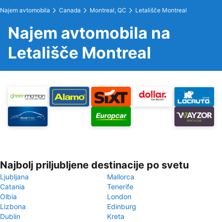
Najem avtomobila
Canada
Montreal, QC
Letališče Montreal
Najem avtomobila na
Letališče Montreal
Najbolj priljubljene destinacije po svetu
Ljubljana
Mallorca
Catania
Tenerife
Olbia
London
Lizbona
Edinburg
Dublin
Kreta