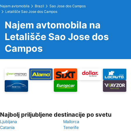
Najem avtomobila
Brazil
Sao Jose dos Campos
Letališče Sao Jose dos Campos
Najem avtomobila na
Letališče Sao Jose dos
Campos
Najbolj priljubljene destinacije po svetu
Ljubljana
Mallorca
Catania
Tenerife