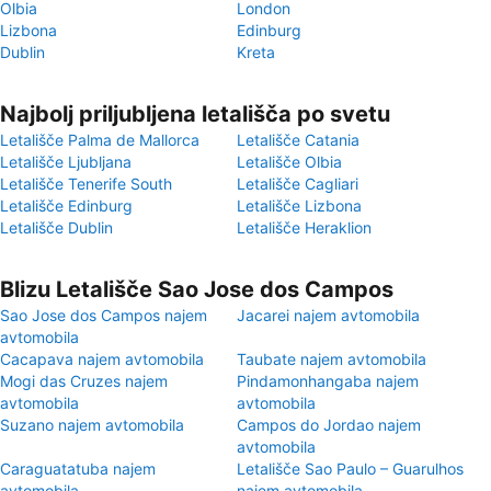
Olbia
London
Lizbona
Edinburg
Dublin
Kreta
Najbolj priljubljena letališča po svetu
Letališče Palma de Mallorca
Letališče Catania
Letališče Ljubljana
Letališče Olbia
Letališče Tenerife South
Letališče Cagliari
Letališče Edinburg
Letališče Lizbona
Letališče Dublin
Letališče Heraklion
Blizu Letališče Sao Jose dos Campos
Sao Jose dos Campos najem
Jacarei najem avtomobila
avtomobila
Cacapava najem avtomobila
Taubate najem avtomobila
Mogi das Cruzes najem
Pindamonhangaba najem
avtomobila
avtomobila
Suzano najem avtomobila
Campos do Jordao najem
avtomobila
Caraguatatuba najem
Letališče Sao Paulo – Guarulhos
avtomobila
najem avtomobila