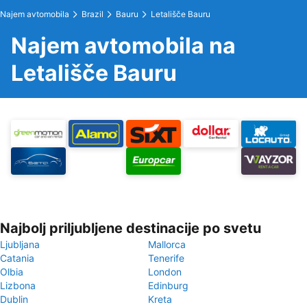
Najem avtomobila
Brazil
Bauru
Letališče Bauru
Najem avtomobila na
Letališče Bauru
Najbolj priljubljene destinacije po svetu
Ljubljana
Mallorca
Catania
Tenerife
Olbia
London
Lizbona
Edinburg
Dublin
Kreta