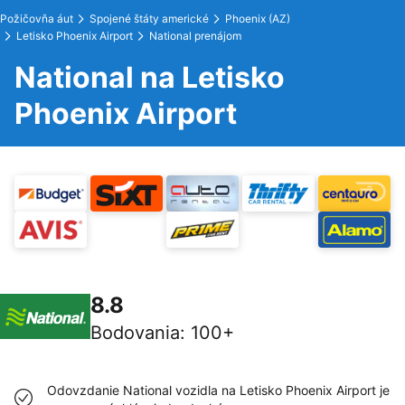
Požičovňa áut
Spojené štáty americké
Phoenix (AZ)
Letisko Phoenix Airport
National prenájom
National na Letisko
Phoenix Airport
8.8
Bodovania
:
100+
Odovzdanie National vozidla na Letisko Phoenix Airport je