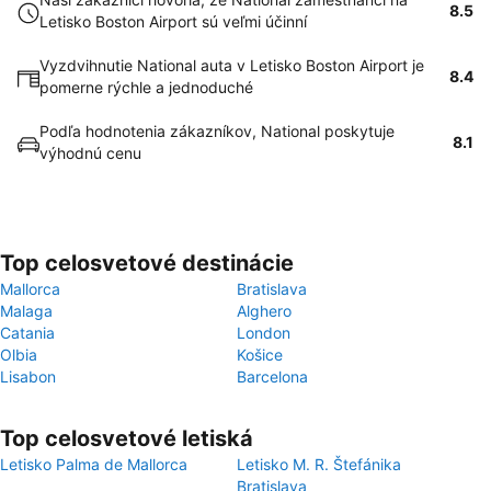
8.5
Letisko Boston Airport sú veľmi účinní
Vyzdvihnutie National auta v Letisko Boston Airport je
8.4
pomerne rýchle a jednoduché
Podľa hodnotenia zákazníkov, National poskytuje
8.1
výhodnú cenu
Top celosvetové destinácie
Mallorca
Bratislava
Malaga
Alghero
Catania
London
Olbia
Košice
Lisabon
Barcelona
Top celosvetové letiská
Letisko Palma de Mallorca
Letisko M. R. Štefánika
Bratislava