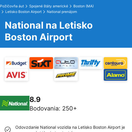
Požičovňa áut
Spojené štáty americké
Boston (MA)
Letisko Boston Airport
National prenájom
National na Letisko
Boston Airport
8.9
Bodovania
:
250+
Odovzdanie National vozidla na Letisko Boston Airport je