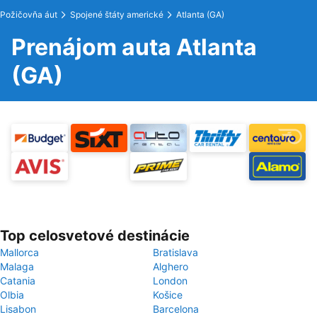
Požičovňa áut
Spojené štáty americké
Atlanta (GA)
Prenájom auta Atlanta
(GA)
Top celosvetové destinácie
Mallorca
Bratislava
Malaga
Alghero
Catania
London
Olbia
Košice
Lisabon
Barcelona