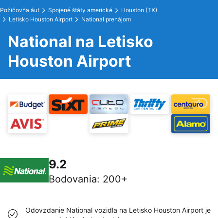
Požičovňa áut
Spojené štáty americké
Houston (TX)
Letisko Houston Airport
National prenájom
National na Letisko
Houston Airport
9.2
Bodovania
:
200+
Odovzdanie National vozidla na Letisko Houston Airport je