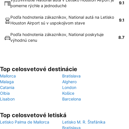
9.1
pomerne rýchle a jednoduché
Podľa hodnotenia zákazníkov, National autá na Letisko
9.1
Houston Airport sú v uspokojivom stave
Podľa hodnotenia zákazníkov, National poskytuje
8.7
výhodnú cenu
Top celosvetové destinácie
Mallorca
Bratislava
Malaga
Alghero
Catania
London
Olbia
Košice
Lisabon
Barcelona
Top celosvetové letiská
Letisko Palma de Mallorca
Letisko M. R. Štefánika
Bratislava