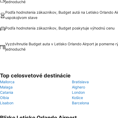
jednoduché
Podľa hodnotenia zákazníkov, Budget autá na Letisko Orlando Air
uspokojivom stave
Podľa hodnotenia zákazníkov, Budget poskytuje výhodnú cenu
Vyzdvihnutie Budget auta v Letisko Orlando Airport je pomerne r
jednoduché
Top celosvetové destinácie
Mallorca
Bratislava
Malaga
Alghero
Catania
London
Olbia
Košice
Lisabon
Barcelona
Blízko Letisko Orlando Airport