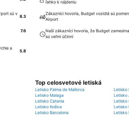
ľahko k nájdeniu
port sú v
Zákazníci hovoria, Budget vozidlá sú pomern
8.3
Airport
7.6
Naši zákazníci hovoria, že Budget zamestnan
sú veľmi účinní
ýchle a
5.8
Top celosvetové letiská
Letisko Palma de Mallorca
Letisko 
Letisko Malaga
Letisko
Letisko Catania
Letisko 
Letisko Košice
Letisko 
Letisko Barcelona
Letisko 