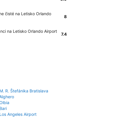
e čisté na Letisko Orlando
8
ci na Letisko Orlando Airport
7.4
M. R. Štefánika Bratislava
 Alghero
Olbia
Bari
Los Angeles Airport