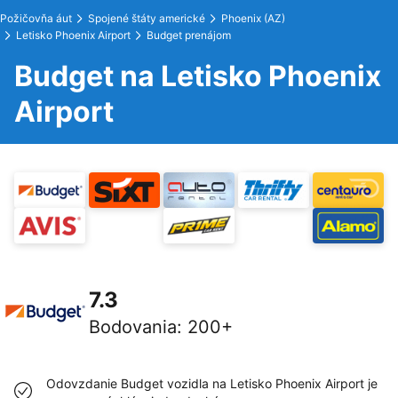
Požičovňa áut
Spojené štáty americké
Phoenix (AZ)
Letisko Phoenix Airport
Budget prenájom
Budget na Letisko Phoenix
Airport
7.3
Bodovania
:
200+
Odovzdanie Budget vozidla na Letisko Phoenix Airport je