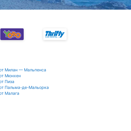
рт Милан — Мальпенса
рт Мюнхен
рт Пиза
рт Пальма-де-Мальорка
рт Малага