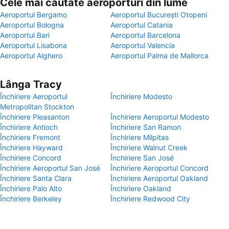
Cele mai căutate aeroporturi din lume
Aeroportul Bergamo
Aeroportul București Otopeni
Aeroportul Bologna
Aeroportul Catania
Aeroportul Bari
Aeroportul Barcelona
Aeroportul Lisabona
Aeroportul Valencia
Aeroportul Alghero
Aeroportul Palma de Mallorca
Lânga Tracy
Închiriere Aeroportul
Închiriere Modesto
Metropolitan Stockton
Închiriere Pleasanton
Închiriere Aeroportul Modesto
Închiriere Antioch
Închiriere San Ramon
Închiriere Fremont
Închiriere Milpitas
Închiriere Hayward
Închiriere Walnut Creek
Închiriere Concord
Închiriere San José
Închiriere Aeroportul San José
Închiriere Aeroportul Concord
Închiriere Santa Clara
Închiriere Aeroportul Oakland
Închiriere Palo Alto
Închiriere Oakland
Închiriere Berkeley
Închiriere Redwood City