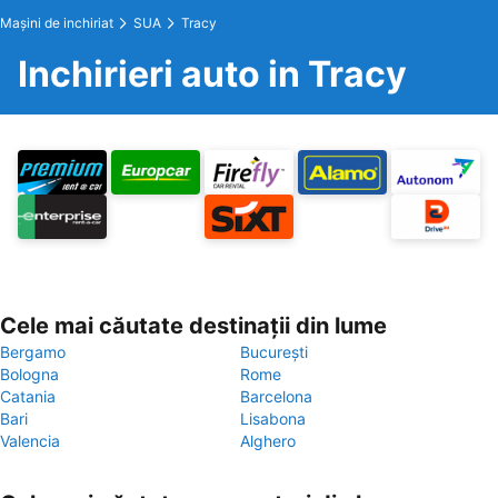
Maşini de inchiriat
SUA
Tracy
Inchirieri auto in Tracy
Cele mai căutate destinații din lume
Bergamo
București
Bologna
Rome
Catania
Barcelona
Bari
Lisabona
Valencia
Alghero