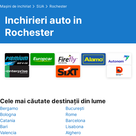
Maşini de inchiriat
SUA
Rochester
Inchirieri auto in
Rochester
Cele mai căutate destinații din lume
Bergamo
București
Bologna
Rome
Catania
Barcelona
Bari
Lisabona
Valencia
Alghero