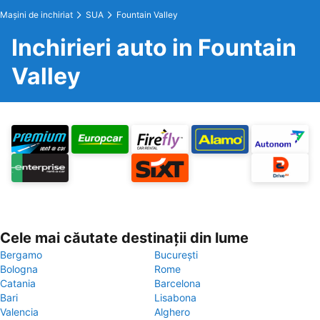
Maşini de inchiriat
SUA
Fountain Valley
Inchirieri auto in Fountain
Valley
Cele mai căutate destinații din lume
Bergamo
București
Bologna
Rome
Catania
Barcelona
Bari
Lisabona
Valencia
Alghero