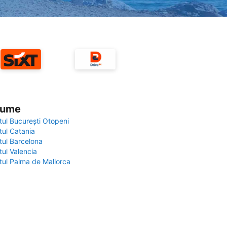
 lume
tul București Otopeni
tul Catania
tul Barcelona
tul Valencia
tul Palma de Mallorca