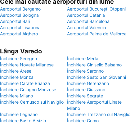
Cele mai căutate aeroporturi din lume
Aeroportul Bergamo
Aeroportul București Otopeni
Aeroportul Bologna
Aeroportul Catania
Aeroportul Bari
Aeroportul Barcelona
Aeroportul Lisabona
Aeroportul Valencia
Aeroportul Alghero
Aeroportul Palma de Mallorca
Lânga Varedo
Închiriere Seregno
Închiriere Meda
Închiriere Novate Milanese
Închiriere Cinisello Balsamo
Închiriere Arese
Închiriere Saronno
Închiriere Monza
Închiriere Sesto San Giovanni
Închiriere Carate Brianza
Închiriere Gerenzano
Închiriere Cologno Monzese
Închiriere Giussano
Închiriere Milano
Închiriere Segrate
Închiriere Cernusco sul Naviglio
Închiriere Aeroportul Linate
Milano
Închiriere Legnano
Închiriere Trezzano sul Naviglio
Închiriere Busto Arsizio
Închiriere Como