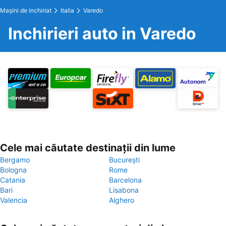
Maşini de inchiriat
Italia
Varedo
Inchirieri auto in Varedo
Cele mai căutate destinații din lume
Bergamo
București
Bologna
Rome
Catania
Barcelona
Bari
Lisabona
Valencia
Alghero