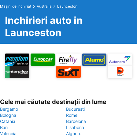
Maşini de inchiriat
Australia
Launceston
Inchirieri auto in
Launceston
Cele mai căutate destinații din lume
Bergamo
București
Bologna
Rome
Catania
Barcelona
Bari
Lisabona
Valencia
Alghero