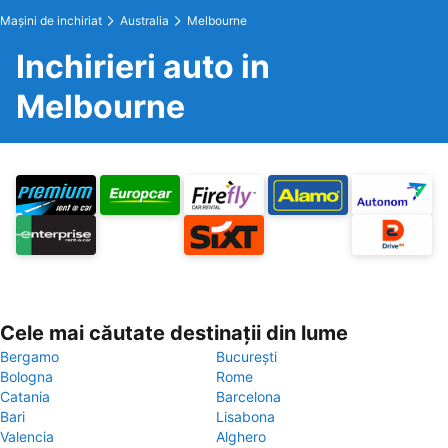
Maşini de inchiriat
Australia
Melbourne
Inchirieri auto in
Melbourne
Cele mai căutate destinații din lume
Bergamo
București
Bologna
Rome
Catania
Barcelona
Bari
Lisabona
Valencia
Alghero