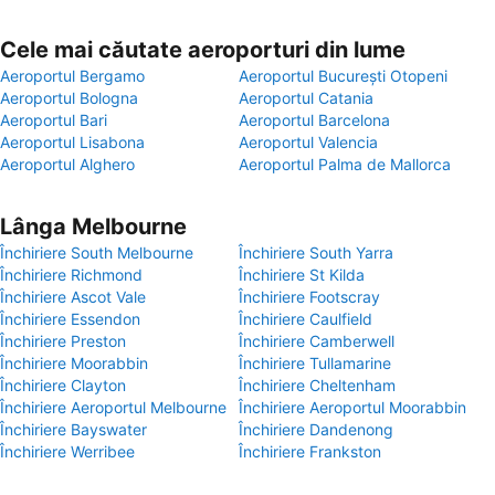
Cele mai căutate aeroporturi din lume
Aeroportul Bergamo
Aeroportul București Otopeni
Aeroportul Bologna
Aeroportul Catania
Aeroportul Bari
Aeroportul Barcelona
Aeroportul Lisabona
Aeroportul Valencia
Aeroportul Alghero
Aeroportul Palma de Mallorca
Lânga Melbourne
Închiriere South Melbourne
Închiriere South Yarra
Închiriere Richmond
Închiriere St Kilda
Închiriere Ascot Vale
Închiriere Footscray
Închiriere Essendon
Închiriere Caulfield
Închiriere Preston
Închiriere Camberwell
Închiriere Moorabbin
Închiriere Tullamarine
Închiriere Clayton
Închiriere Cheltenham
Închiriere Aeroportul Melbourne
Închiriere Aeroportul Moorabbin
Închiriere Bayswater
Închiriere Dandenong
Închiriere Werribee
Închiriere Frankston