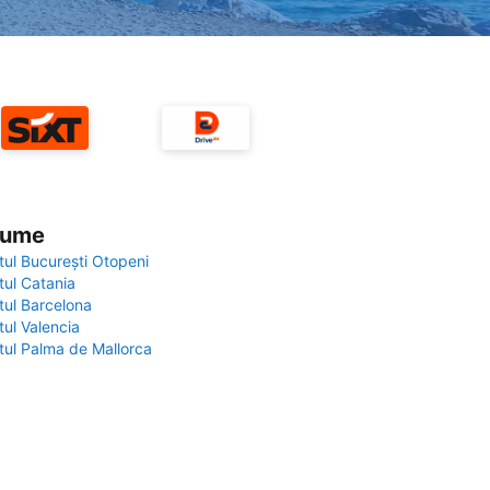
 lume
tul București Otopeni
tul Catania
tul Barcelona
tul Valencia
tul Palma de Mallorca