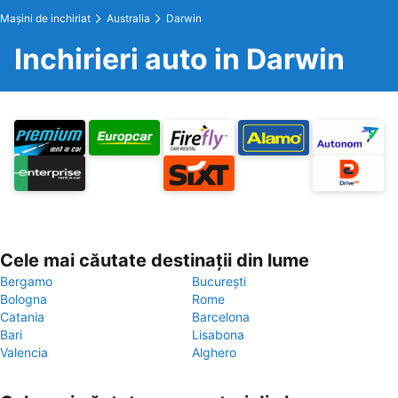
Maşini de inchiriat
Australia
Darwin
Inchirieri auto in Darwin
Cele mai căutate destinații din lume
Bergamo
București
Bologna
Rome
Catania
Barcelona
Bari
Lisabona
Valencia
Alghero