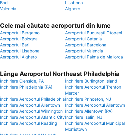
Bari
Lisabona
Valencia
Alghero
Cele mai căutate aeroporturi din lume
Aeroportul Bergamo
Aeroportul București Otopeni
Aeroportul Bologna
Aeroportul Catania
Aeroportul Bari
Aeroportul Barcelona
Aeroportul Lisabona
Aeroportul Valencia
Aeroportul Alghero
Aeroportul Palma de Mallorca
Lânga Aeroportul Northeast Philadelphia
Închiriere Glenside, PA
Închiriere Burlington Island
Închiriere Philadelphia (PA)
Închiriere Aeroportul Trenton
Mercer
Închiriere Aeroportul Philadelphia
Închiriere Princeton, NJ
Închiriere Aeroportul Allentown
Închiriere Aeroportul Allentown
Închiriere Aeroportul Wilmington
Închiriere Allentown (PA)
Închiriere Aeroportul Atlantic City
Închiriere Iselin, NJ
Închiriere Aeroportul Reading
Închiriere Aeroportul Municipal
Morristown