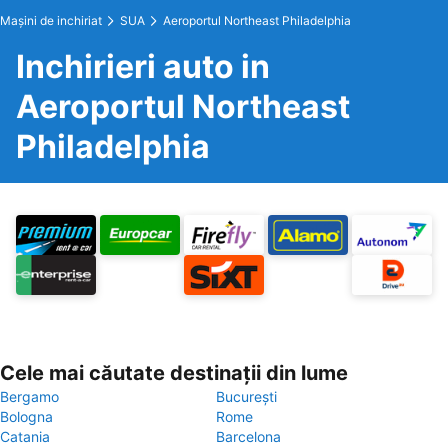
Maşini de inchiriat
SUA
Aeroportul Northeast Philadelphia
Inchirieri auto in
Aeroportul Northeast
Philadelphia
Cele mai căutate destinații din lume
Bergamo
București
Bologna
Rome
Catania
Barcelona