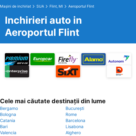
Maşini de inchiriat
SUA
Flint, MI
Aeroportul Flint
Inchirieri auto in
Aeroportul Flint
Cele mai căutate destinații din lume
Bergamo
București
Bologna
Rome
Catania
Barcelona
Bari
Lisabona
Valencia
Alghero