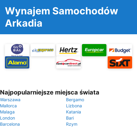
Wynajem Samochodów
Arkadia
Najpopularniejsze miejsca świata
Warszawa
Bergamo
Mallorca
Lizbona
Malaga
Katania
London
Bari
Barcelona
Rzym