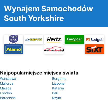
Wynajem Samochodów
South Yorkshire
Najpopularniejsze miejsca świata
Warszawa
Bergamo
Mallorca
Lizbona
Malaga
Katania
London
Bari
Barcelona
Rzym