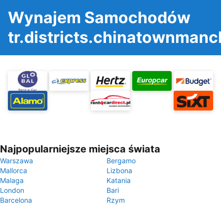
Wynajem Samochodów
tr.districts.chinatownmanc
Najpopularniejsze miejsca świata
Warszawa
Bergamo
Mallorca
Lizbona
Malaga
Katania
London
Bari
Barcelona
Rzym