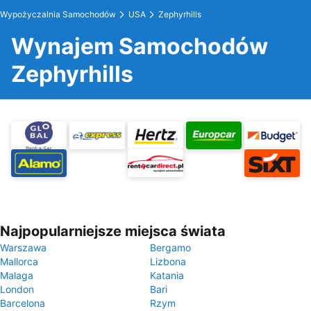
Wypożyczalnia Samochodów
USA
Zephyrhills
Wynajem Samochodów
Zephyrhills
Najpopularniejsze miejsca świata
Warszawa
Bergamo
Mallorca
Lizbona
Malaga
Katania
London
Bari
Barcelona
Rzym