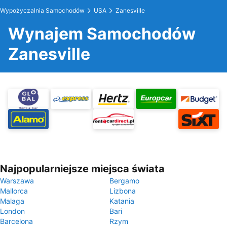
Wypożyczalnia Samochodów
USA
Zanesville
Wynajem Samochodów
Zanesville
Najpopularniejsze miejsca świata
Warszawa
Bergamo
Mallorca
Lizbona
Malaga
Katania
London
Bari
Barcelona
Rzym