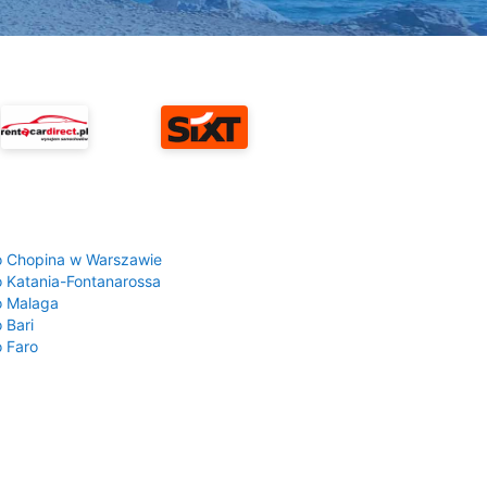
a
o Chopina w Warszawie
o Katania-Fontanarossa
o Malaga
 Bari
o Faro