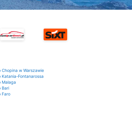
a
o Chopina w Warszawie
o Katania-Fontanarossa
o Malaga
 Bari
o Faro