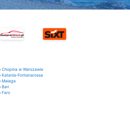
a
o Chopina w Warszawie
o Katania-Fontanarossa
o Malaga
 Bari
o Faro