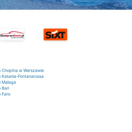
a
o Chopina w Warszawie
o Katania-Fontanarossa
o Malaga
 Bari
o Faro