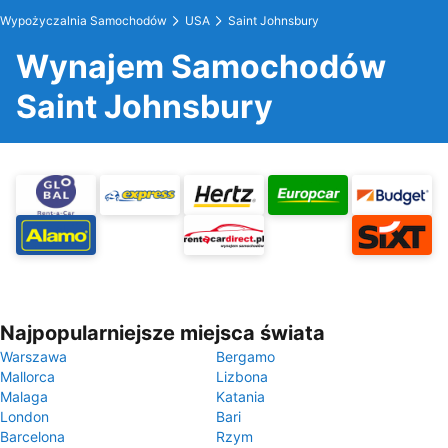
Wypożyczalnia Samochodów
USA
Saint Johnsbury
Wynajem Samochodów
Saint Johnsbury
Najpopularniejsze miejsca świata
Warszawa
Bergamo
Mallorca
Lizbona
Malaga
Katania
London
Bari
Barcelona
Rzym