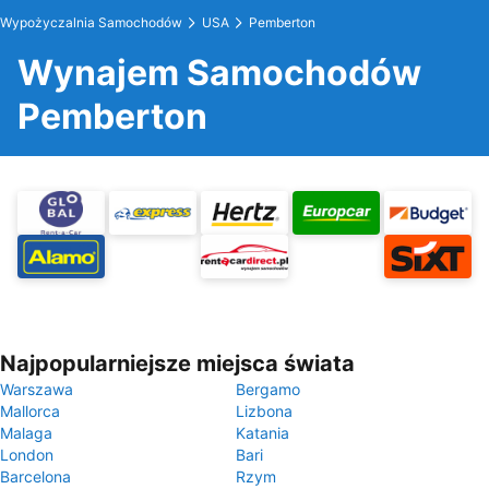
Wypożyczalnia Samochodów
USA
Pemberton
Wynajem Samochodów
Pemberton
Najpopularniejsze miejsca świata
Warszawa
Bergamo
Mallorca
Lizbona
Malaga
Katania
London
Bari
Barcelona
Rzym