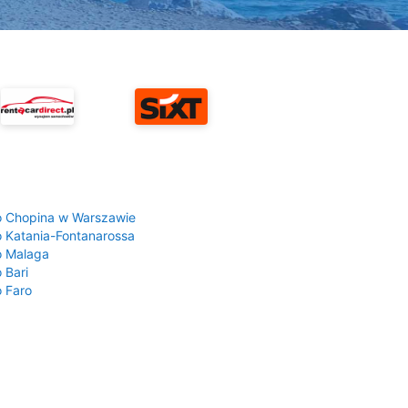
a
o Chopina w Warszawie
o Katania-Fontanarossa
o Malaga
 Bari
o Faro