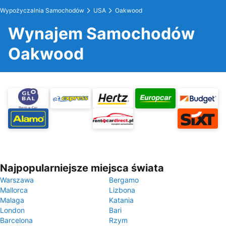
Wypożyczalnia Samochodów
USA
Oakwood
Wynajem Samochodów
Oakwood
Najpopularniejsze miejsca świata
Warszawa
Bergamo
Mallorca
Lizbona
Malaga
Katania
London
Bari
Barcelona
Rzym