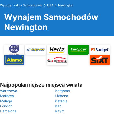
Wypożyczalnia Samochodów
USA
Newington
Wynajem Samochodów
Newington
Najpopularniejsze miejsca świata
Warszawa
Bergamo
Mallorca
Lizbona
Malaga
Katania
London
Bari
Barcelona
Rzym