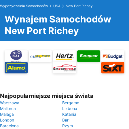
Wypożyczalnia Samochodów
USA
New Port Richey
Wynajem Samochodów
New Port Richey
Najpopularniejsze miejsca świata
Warszawa
Bergamo
Mallorca
Lizbona
Malaga
Katania
London
Bari
Barcelona
Rzym