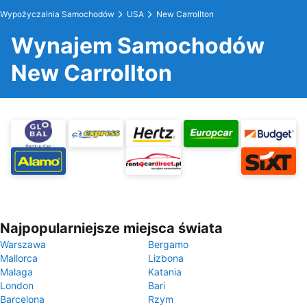
Wypożyczalnia Samochodów
USA
New Carrollton
Wynajem Samochodów
New Carrollton
Najpopularniejsze miejsca świata
Warszawa
Bergamo
Mallorca
Lizbona
Malaga
Katania
London
Bari
Barcelona
Rzym