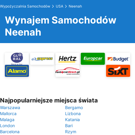
Wypożyczalnia Samochodów
USA
Neenah
Wynajem Samochodów
Neenah
Najpopularniejsze miejsca świata
Warszawa
Bergamo
Mallorca
Lizbona
Malaga
Katania
London
Bari
Barcelona
Rzym