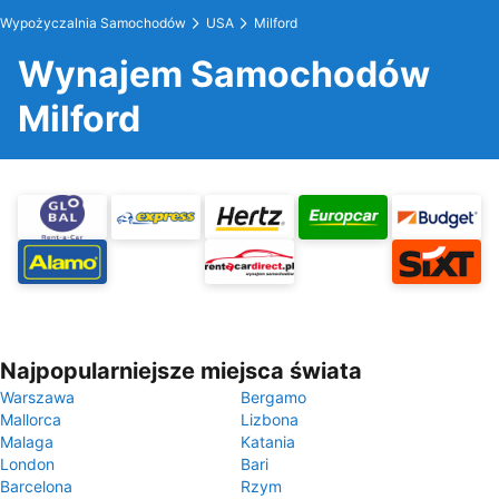
Wypożyczalnia Samochodów
USA
Milford
Wynajem Samochodów
Milford
Najpopularniejsze miejsca świata
Warszawa
Bergamo
Mallorca
Lizbona
Malaga
Katania
London
Bari
Barcelona
Rzym