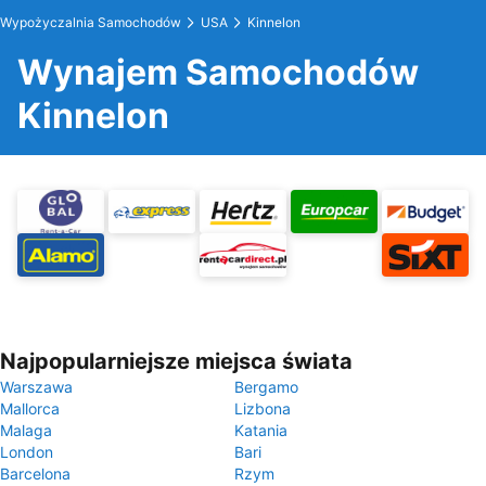
Wypożyczalnia Samochodów
USA
Kinnelon
Wynajem Samochodów
Kinnelon
Najpopularniejsze miejsca świata
Warszawa
Bergamo
Mallorca
Lizbona
Malaga
Katania
London
Bari
Barcelona
Rzym