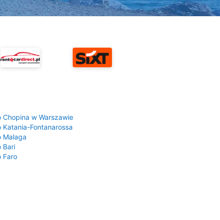
a
o Chopina w Warszawie
o Katania-Fontanarossa
o Malaga
 Bari
o Faro