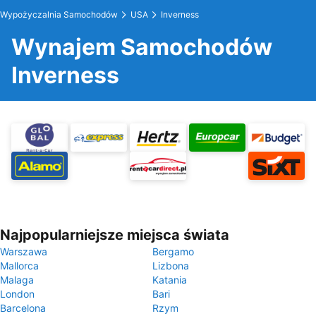
Wypożyczalnia Samochodów
USA
Inverness
Wynajem Samochodów
Inverness
Najpopularniejsze miejsca świata
Warszawa
Bergamo
Mallorca
Lizbona
Malaga
Katania
London
Bari
Barcelona
Rzym