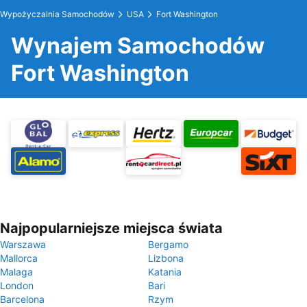
Wypożyczalnia Samochodów
USA
Fort Washington
Wynajem Samochodów
Fort Washington
Najpopularniejsze miejsca świata
Warszawa
Bergamo
Mallorca
Lizbona
Malaga
Katania
London
Bari
Barcelona
Rzym