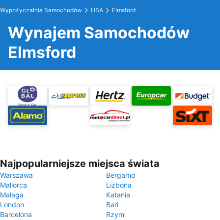
Wypożyczalnia Samochodów
USA
Elmsford
Wynajem Samochodów
Elmsford
Najpopularniejsze miejsca świata
Warszawa
Bergamo
Mallorca
Lizbona
Malaga
Katania
London
Bari
Barcelona
Rzym